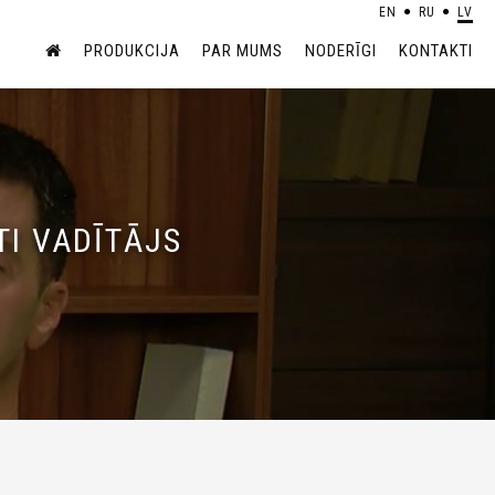
EN
RU
LV
PRODUKCIJA
PAR MUMS
NODERĪGI
KONTAKTI
I VADĪTĀJS