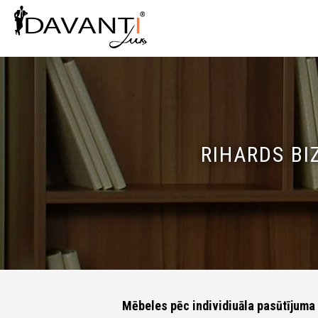
RIHARDS B
Mēbeles pēc individiuāla pasūtījuma